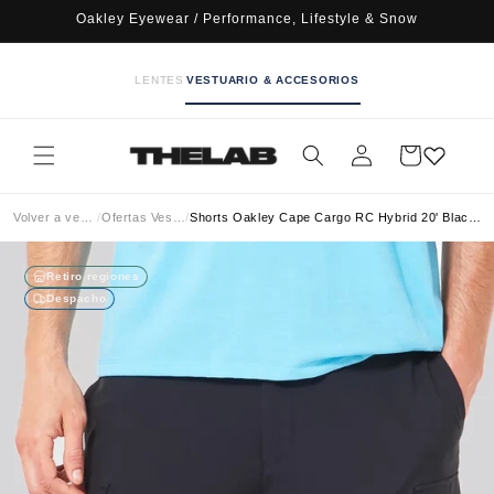
Ir
Oakley Eyewear / Performance, Lifestyle & Snow
directamente
al contenido
LENTES
VESTUARIO & ACCESORIOS
Iniciar
Carrito
sesión
Volver a vestuario
/
Ofertas Vestuario
/
Shorts Oakley Cape Cargo RC Hybrid 20' Blackout
Retiro regiones
Despacho