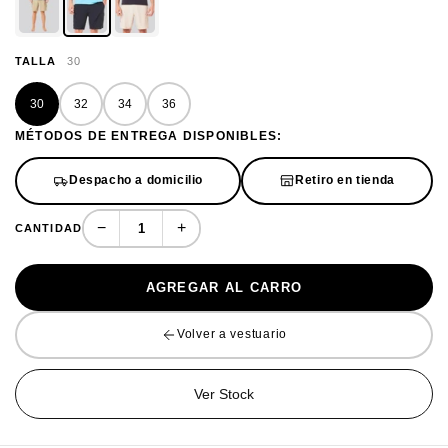
TALLA
30
30
32
34
36
MÉTODOS DE ENTREGA DISPONIBLES:
Despacho a domicilio
Retiro en tienda
−
+
CANTIDAD
AGREGAR AL CARRO
Volver a vestuario
Ver Stock