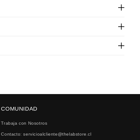
so diario. Su confección de polar de alto rendimiento
, devoluciones por derecho de retracto hasta 10 días de
 dispositivo desde el cual se visualicen las
COMUNIDAD
Trabaja con Nosotros
Contacto: servicioalcliente@thelabstore.cl