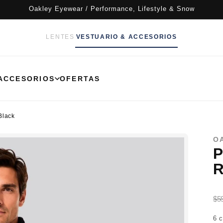
Oakley Eyewear / Performance, Lifestyle & Snow
LENTES
VESTUARIO & ACCESORIOS
ACCESORIOS
OFERTAS
Black
O
P
R
$5
6 