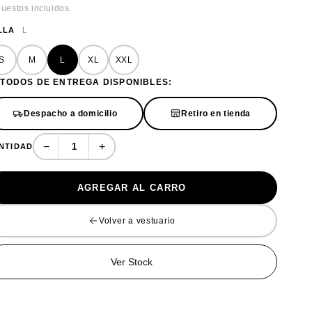
uestos incluidos.
LLA
L
S
M
L
XL
XXL
TODOS DE ENTREGA DISPONIBLES:
Despacho a domicilio
Retiro en tienda
−
+
NTIDAD
AGREGAR AL CARRO
Volver a vestuario
Ver Stock