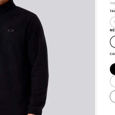
Imp
TA
MÉ
CA