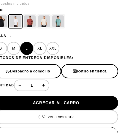
uestos incluidos.
or
LLA
L
S
M
L
XL
XXL
TODOS DE ENTREGA DISPONIBLES:
Despacho a domicilio
Retiro en tienda
−
+
NTIDAD
AGREGAR AL CARRO
Volver a vestuario