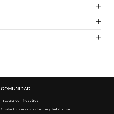
a. Con estética limpia y enfoque funcional, es ideal para
, devoluciones por derecho de retracto hasta 10 días de
 dispositivo desde el cual se visualicen las
COMUNIDAD
Trabaja con Nosotros
Contacto: servicioalcliente@thelabstore.cl