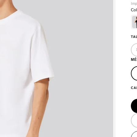
Imp
Col
TA
MÉ
CA