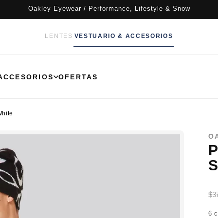
Oakley Eyewear / Performance, Lifestyle & Snow
LENTES
VESTUARIO & ACCESORIOS
ACCESORIOS
OFERTAS
White
O
P
S
$3
6 