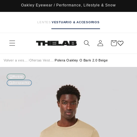
Ir
Oakley Eyewear / Performance, Lifestyle & Snow
directamente
al contenido
LENTES
VESTUARIO & ACCESORIOS
Iniciar
Carrito
sesión
Volver a vestuario
/
Ofertas Vestuario
/
Polera Oakley O Bark 2.0 Beige
Retiro
Despacho