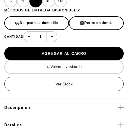
S
M
L
XL
XXL
MÉTODOS DE ENTREGA DISPONIBLES:
Despacho a domicilio
Retiro en tienda
−
+
CANTIDAD
AGREGAR AL CARRO
Volver a vestuario
Ver Stock
Descripción
La polera Oakley O Bark 2.0 ofrece un look resistente y
Detalles
elegante. Su tejido suave y ligero, combinado con un ajuste