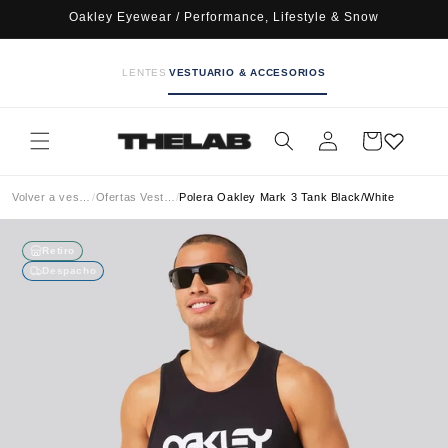
Ir
Oakley Eyewear / Performance, Lifestyle & Snow
directamente
al contenido
LENTES
VESTUARIO & ACCESORIOS
Iniciar
Carrito
sesión
Volver a vestuario
/
Ofertas Vestuario
/
Polera Oakley Mark 3 Tank Black/White
Retiro
Despacho