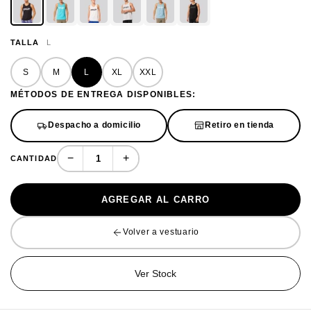
TALLA
L
S
M
L
XL
XXL
MÉTODOS DE ENTREGA DISPONIBLES:
Despacho a domicilio
Retiro en tienda
−
+
CANTIDAD
AGREGAR AL CARRO
Volver a vestuario
Ver Stock