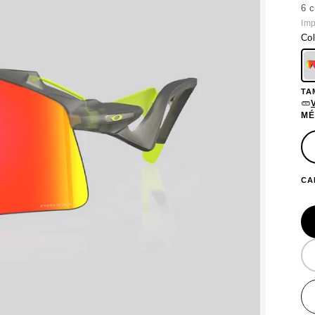
6 
Imp
Col
TA
V
MÉ
CA