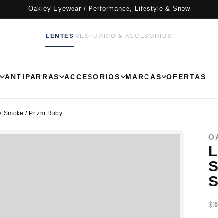
Oakley Eyewear / Performance, Lifestyle & Snow
LENTES
VESTUARIO & ACCESORIOS
ANTIPARRAS
ACCESORIOS
MARCAS
OFERTAS
ey Smoke / Prizm Ruby
O
L
S
S
VER TODO
$3