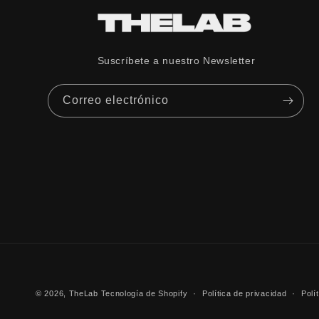
Condiciones de luz
Color base del lente
Suscríbete a nuestro Newsletter
Categoría de lente
Correo electrónico
© 2026,
TheLab
Tecnología de Shopify
Política de privacidad
Polí