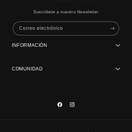
(VLT)
Suscríbete a nuestro Newsletter
Condiciones de luz
Luz brillante
Correo electrónico
Color base del lente
Gris
Categoría de lente
3
INFORMACIÓN
Regístrate Aquí
COMUNIDAD
Términos y Condiciones
Trabaja con Nosotros
Políticas de Privacidad
Contacto: servicioalcliente@thelabstore.cl
Devoluciones/Cambios de compras web
Facebook
Instagram
Encuentra tu Tienda
Formas