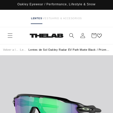
Ir
Oakley Eyewear / Performance, Lifestyle & Snow
directamente
al contenido
LENTES
VESTUARIO & ACCESORIOS
Iniciar
Carrito
sesión
Volver a lentes
/
Lentes
/
Lentes de Sol Oakley Radar EV Path Matte Black / Prizm Jade Polarizado