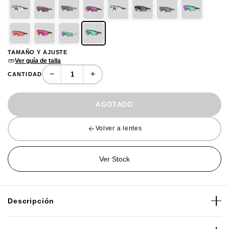
TAMAÑO Y AJUSTE
Ver guía de talla
−
+
CANTIDAD
AGOTADO
Volver a lentes
Ver Stock
Descripción
Los lentes de sol Oakley Radar EV Path reúnen décadas de