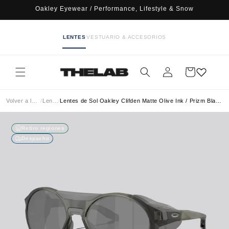
Ir
Oakley Eyewear / Performance, Lifestyle & Snow
directamente
al contenido
LENTES
VESTUARIO & ACCESORIOS
Iniciar
Carrito
sesión
Volver a lentes
/
Lentes
/
Lentes de Sol Oakley Clifden Matte Olive Ink / Prizm Black Polarizado
Retiro regiones
Despacho