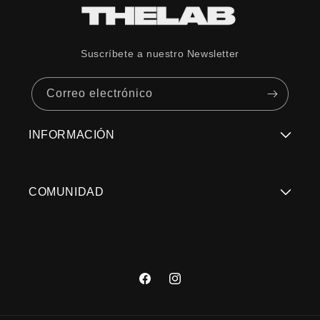
Transmisión de luz
11 %
(VLT)
Suscríbete a nuestro Newsletter
Condiciones de luz
Luz brillante
Correo electrónico
Color base del lente
Gris
Categoría de lente
3
INFORMACIÓN
Regístrate Aquí
COMUNIDAD
Términos y Condiciones
Trabaja con Nosotros
Políticas de Privacidad
Contacto: servicioalcliente@thelabstore.cl
Devoluciones/Cambios de compras web
Facebook
Instagram
Encuentra tu Tienda