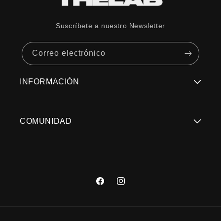
Transmisión de luz
Activated: 10 %, Faded: 66 %
(VLT)
Suscríbete a nuestro Newsletter
Condiciones de luz
Cambio de condiciones
Correo electrónico
Categoría de lente
Activated:3, Faded:1
INFORMACIÓN
Regístrate Aquí
COMUNIDAD
Términos y Condiciones
Trabaja con Nosotros
Políticas de Privacidad
Contacto: servicioalcliente@thelabstore.cl
Devoluciones/Cambios de compras web
Facebook
Instagram
Encuentra tu Tienda
Formas