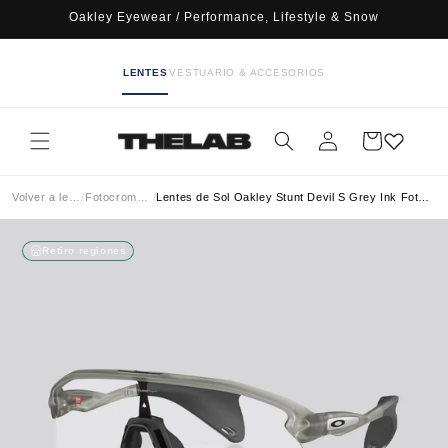
Ir
Oakley Eyewear / Performance, Lifestyle & Snow
directamente
al contenido
LENTES
VESTUARIO & ACCESORIOS
Iniciar
Carrito
sesión
Volver a lentes
/
Fotocromático
/
Lentes de Sol Oakley Stunt Devil S Grey Ink Fotocromático
Retiro regiones