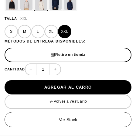
TALLA
XXL
S
M
L
XL
XXL
MÉTODOS DE ENTREGA DISPONIBLES:
Retiro en tienda
−
+
CANTIDAD
AGREGAR AL CARRO
Volver a vestuario
Ver Stock