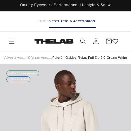
Ir
Oakley Eyewear / Performance, Lifestyle & Snow
directamente
al contenido
LENTES
VESTUARIO & ACCESORIOS
Iniciar
Carrito
sesión
Volver a vestuario
/
Ofertas Vestuario
/
Polerón Oakley Relax Full Zip 2.0 Cream White
Retiro regiones
Despacho