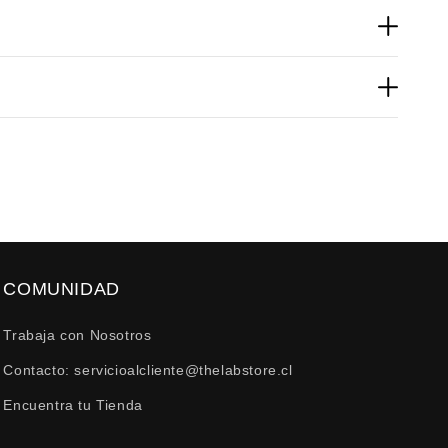
otección superior contra el viento y la nieve, mientras
, devoluciones por derecho de retracto hasta 10 días de
COMUNIDAD
 dispositivo desde el cual se visualicen las
Trabaja con Nosotros
Contacto: servicioalcliente@thelabstore.cl
Encuentra tu Tienda