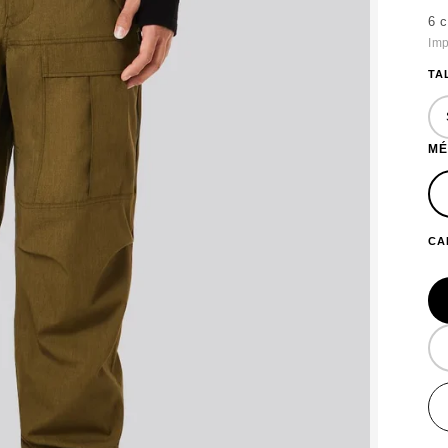
6 
Imp
TA
MÉ
CA