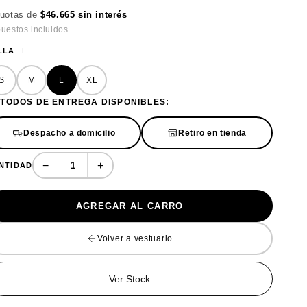
cuotas de
$46.665 sin interés
uestos incluidos.
LLA
L
S
M
L
XL
TODOS DE ENTREGA DISPONIBLES:
Despacho a domicilio
Retiro en tienda
−
+
NTIDAD
AGREGAR AL CARRO
Volver a vestuario
Ver Stock