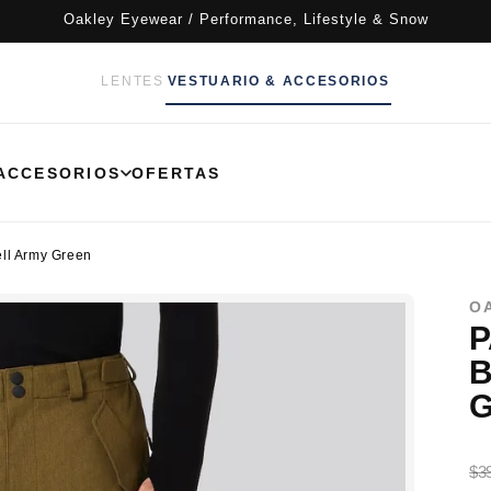
Oakley Eyewear / Performance, Lifestyle & Snow
LENTES
VESTUARIO & ACCESORIOS
ACCESORIOS
OFERTAS
ell Army Green
O
P
B
$3