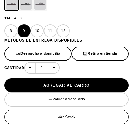
TALLA
9
8
9
10
11
12
MÉTODOS DE ENTREGA DISPONIBLES:
Despacho a domicilio
Retiro en tienda
−
+
CANTIDAD
AGREGAR AL CARRO
Volver a vestuario
Ver Stock