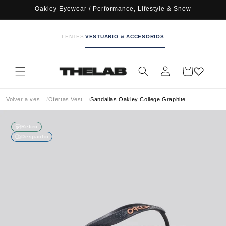
Ir
Oakley Eyewear / Performance, Lifestyle & Snow
directamente
al contenido
LENTES
VESTUARIO & ACCESORIOS
Iniciar
Carrito
sesión
Volver a vestuario
/
Ofertas Vestuario
/
Sandalias Oakley College Graphite
Retiro
Despacho