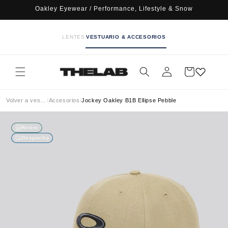
Ir
Oakley Eyewear / Performance, Lifestyle & Snow
directamente
al contenido
LENTES
VESTUARIO & ACCESORIOS
Iniciar
Carrito
sesión
Volver a vestuario
/
Accesorios
/
Jockey Oakley B1B Ellipse Pebble
Retiro
Despacho