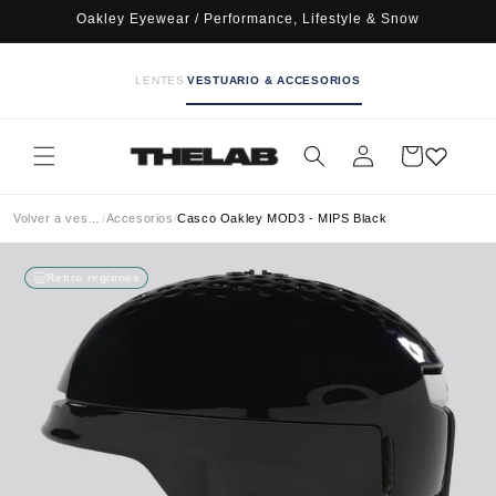
Ir
Oakley Eyewear / Performance, Lifestyle & Snow
directamente
al contenido
LENTES
VESTUARIO & ACCESORIOS
Iniciar
Carrito
sesión
Volver a vestuario
/
Accesorios
/
Casco Oakley MOD3 - MIPS Black
Retiro regiones