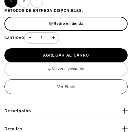
S
M
L
MÉTODOS DE ENTREGA DISPONIBLES:
Retiro en tienda
−
+
CANTIDAD
AGREGAR AL CARRO
Volver a vestuario
Ver Stock
Descripción
El casco Oakley MOD3 - MIPS regresa para que para que
Detalles
los ciclistas aprovechen al máximo su día, le hemos dado al