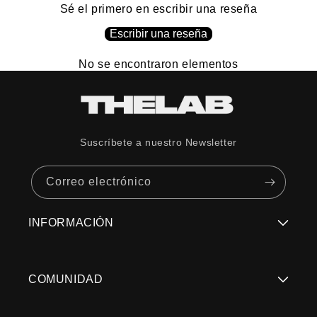
Sé el primero en escribir una reseña
Uso recomendado
Lifestyle
Escribir una reseña
No se encontraron elementos
TECNOLOGÍA DE LENTE
Transmisión de luz
14 %
(VLT)
Suscríbete a nuestro Newsletter
Condiciones de luz
Luz brillante
Correo electrónico
Color base del lente
Bronce
Categoría de lente
3
INFORMACIÓN
Regístrate Aquí
COMUNIDAD
Términos y Condiciones
Trabaja con Nosotros