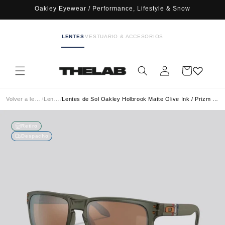
Ir
Oakley Eyewear / Performance, Lifestyle & Snow
directamente
al contenido
LENTES
VESTUARIO & ACCESORIOS
Iniciar
Carrito
sesión
Volver a lentes
/
Lentes
/
Lentes de Sol Oakley Holbrook Matte Olive Ink / Prizm Tungsten
Retiro
Despacho