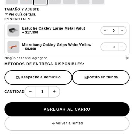
TAMAÑO Y AJUSTE
Ver guía de talla
ESSENTIALS
Estuche Oakley Large Metal Valut
−
+
+ $17.990
Microbang Oakley Grips White/Yellow
−
+
+ $9.990
Ningún essential agregado
$0
MÉTODOS DE ENTREGA DISPONIBLES:
Despacho a domicilio
Retiro en tienda
−
+
CANTIDAD
AGREGAR AL CARRO
Volver a lentes