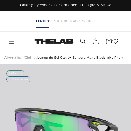
Ir
Oakley Eyewear / Performance, Lifestyle & Snow
directamente
al contenido
LENTES
VESTUARIO & ACCESORIOS
Iniciar
Carrito
sesión
Volver a lentes
/
Ciclismo
/
Lentes de Sol Oakley Sphaera Matte Black Ink / Prizm Road Jade
Retiro
Despacho