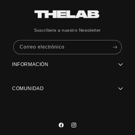
TECNOLOGÍA DE LENTE
Transmisión de luz
15 %
(VLT)
Suscríbete a nuestro Newsletter
Condiciones de luz
Luz brillante
Correo electrónico
Categoría de lente
3
INFORMACIÓN
Regístrate Aquí
COMUNIDAD
Términos y Condiciones
Trabaja con Nosotros
Políticas de Privacidad
Contacto: servicioalcliente@thelabstore.cl
Devoluciones/Cambios de compras web
Facebook
Instagram
Encuentra tu Tienda